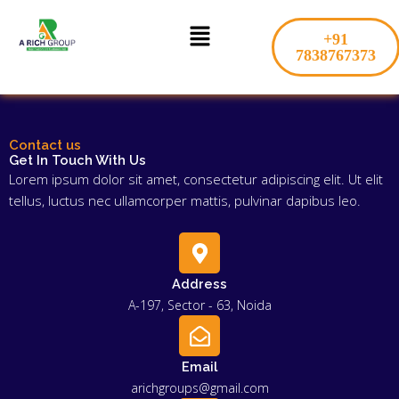
Skip
Menu
to
+91
content
7838767373
Contact us
Get In Touch With Us
Lorem ipsum dolor sit amet, consectetur adipiscing elit. Ut elit
tellus, luctus nec ullamcorper mattis, pulvinar dapibus leo.
Address
A-197, Sector - 63, Noida
Email
arichgroups@gmail.com